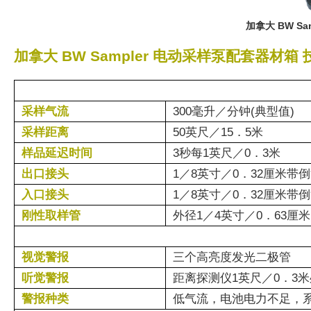
加拿大 BW S
加拿大 BW Sampler 电动采样泵配套器材箱
采样气流
300毫升／分钟(典型值)
采样距离
50英尺／15．5米
样品延迟时间
3秒每1英尺／0．3米
出口接头
1／8英寸／0．32厘米
入口接头
1／8英寸／0．32厘米
刚性取样管
外径1／4英寸／0．63厘米
视觉警报
三个高亮度发光二极管
听觉警报
距离探测仪1英尺／0．3米
警报种类
低气流，电池电力不足，