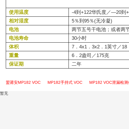
使用温度
-4到+122华氏度／—20到
相对湿度
5％到95％(无冷凝)
电池
两节五号干电池；或者两节
电池寿命
30小时
体积
7．4x1．3x2．1英寸／18
重量
6．2盎司／175克
保证期
二年
盟莆安MP182 VOC
MP182手持式 VOC
MP182 VOC泄漏检
暂无