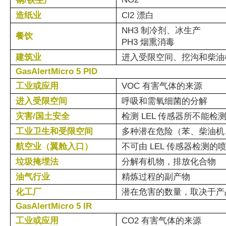
钢/铁生产
造纸业
Cl2 漂白
NH3 制冷剂、冰
餐饮
PH3 烟熏消毒
建筑业
进入受限空间、挖沟和柴油
GasAlertMicro 5 PID
工业或应用
VOC 有害气体的来源
进入受限空间
呼吸和需氧细菌的分解
灾害/国土安全
检测 LEL 传感器所不能
工业卫生和受限空间
多种潜在危险（苯、柴油机
航空业（翼舱入口）
不可由 LEL 传感器检测的
垃圾掩埋法
分解有机物，排放化合物
油气行业
精炼过程的副产物
化工厂
潜在危害的数量，取决于产
GasAlertMicro 5 IR
工业或应用
CO2 有害气体的来源