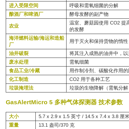
进入受限空间
呼吸和需氧细菌的分解
酿酒厂和啤酒厂
酵母发酵的副产物
温室、蘑菇园使用 CO2
农业
的发酵
海洋燃料运输/海运和造船
用于灭火和保持货物的惰性
厂
油井破裂
将其注入成熟的油井中，以
废水处理
需氧细菌
食品工业/冷藏
用作制冷剂、碳酸化作用的固
化工制造
CO2 用于各种工艺
垃圾掩埋法
垃圾的生物降解（需氧分解
GasAlertMicro 5 多种气体探测器 技术参数
大小
5.7 x 2.9 x 1.5 英寸 / 14.5 x 7.4 x 3.8 厘
重量
13.1 盎司/370 克