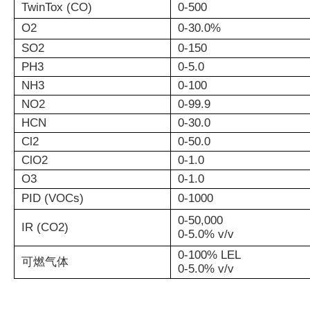
TwinTox (CO)
0-500
O2
0-30.0%
SO2
0-150
PH3
0-5.0
NH3
0-100
NO2
0-99.9
HCN
0-30.0
Cl2
0-50.0
ClO2
0-1.0
O3
0-1.0
PID (VOCs)
0-1000
0-50,000
IR (CO2)
0-5.0% v/v
0-100% LEL
可燃气体
0-5.0% v/v