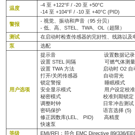
-4 至 +122°F / -20 至 +50°C
温度
-14 至 +104°F / -10 至 +40°C (PID)
- 视觉、振动和声音（95 分贝
警报
- 低、高、STEL、TWA、OL（超限）
测试
在启动时检查传感器的完好性、线路以及
泵
选配
提示音 设置数据记录器
设置 STEL 间隔 可燃气体测量（
设置 TWA 方法 启动时 O2 自
打开/关闭传感器 自动背光
锁定警报 睡眠模式
用户选项
安全显示模式 用户设定校准
秘密模式 校准到期锁定
调整时钟 日常冲击测试
密码保护 语言选择 (5)
修正因数库(LEL、 PID) 高精度
快速泵
等级
EMI/RFI：符合 EMC Directive 89/336/EEC