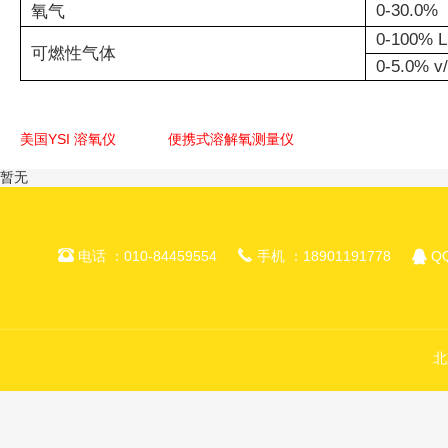
0-30.0%
氧气
0-100% 
可燃性气体
0-5.0% v
美国YSI 溶氧仪
便携式溶解氧测量仪
暂无



电话 ：010-84459554
手机 ：18901191778
QQ
北