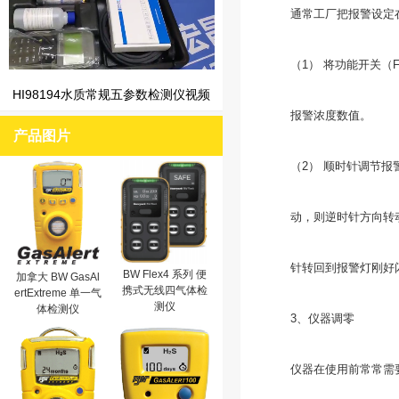
通常工厂把报警设定在满
（1） 将功能开关（FUN
HI98194水质常规五参数检测仪视频
报警浓度数值。
产品图片
（2） 顺时针调节报警设
动，则逆时针方向转动报
针转回到报警灯刚好
BW Flex4 系列 便
加拿大 BW GasAl
携式无线四气体检
ertExtreme 单一气
测仪
体检测仪
3、仪器调零
仪器在使用前常常需要现