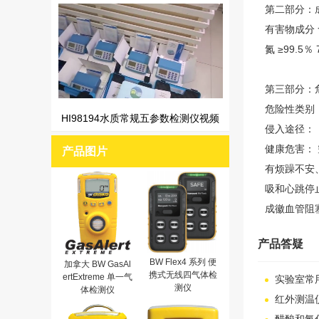
第二部分：
有害物成分 含
氮 ≥99.5％ 
第三部分：
危险性类别
HI98194水质常规五参数检测仪视频
侵入途径：
健康危害：
产品图片
有烦躁不安
吸和心跳停
成徽血管阻
产品答疑
BW Flex4 系列 便
加拿大 BW GasAl
携式无线四气体检
ertExtreme 单一气
实验室常
测仪
体检测仪
红外测温