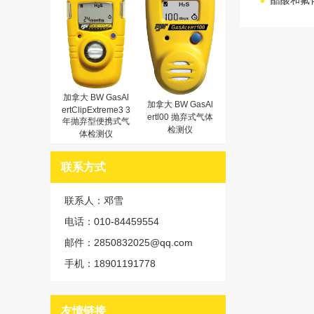
醋酸和氟
加拿大 BW GasAl
加拿大 BW GasAl
ertClipExtreme3 3
ertl00 抛弃式气体
年抛弃型便携式气
检测仪
体检测仪
联系方式
联系人：邓雪
电话：010-84459554
邮件：2850832025@qq.com
手机：18901191778
友情链接