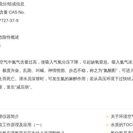
成分/组成信息
量 CAS No.
7727-37-9
危险性概述
：
 空气中氮气含量过高，使吸入气氧分压下降，引起缺氧窒息。吸入氮气
、极度兴奋、乱跑、叫喊、神情恍惚、步态不稳，称之为“氮酩酊”，可进
止而死亡。潜水员深替时，可发生氮的麻醉作用；若从高压环境下过快转
塞，发生“减压病”。
用仪器简介
关于环境空
仪工作原理及应用（一）
水质的TO