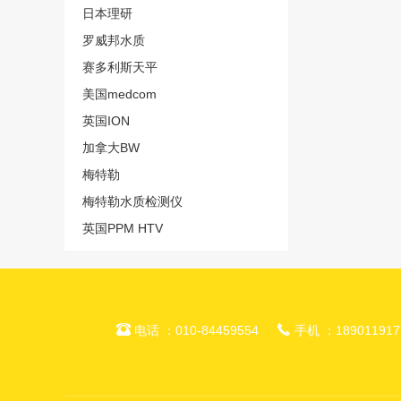
日本理研
罗威邦水质
赛多利斯天平
美国medcom
英国ION
加拿大BW
梅特勒
梅特勒水质检测仪
英国PPM HTV


电话 ：010-84459554
手机 ：189011917