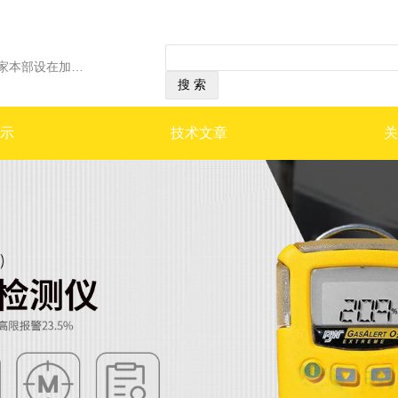
经营范围：加拿大BW公司是一家本部设在加拿大卡尔加里市的跨国集团公司，其服务和分销中心遍布世界六大洲，在美国.英国及加拿大均有制造和销售中心。BW是一家在伦敦证券市场的上市公司，公司产品远销世界五十多个国家，并设立代理机构提供产品的技术支持和售后服务。2006年被Honeywell集团收购，与英国CITY传感器公司，共同作为霍尼韦尔集团的安全检测仪器Safety部门的主要企业。 BW公司专业从事便携式气体检测仪和固定式气体检测系统的生产和销售，其便携式气体检测仪以专业化的设计、高质量、体积小巧美观、高性价比以及良好的服务在工业安全气体检测行业为大家所称道。 加拿大BW气体检测仪作为国际一线品牌产品，不仅具有优异的产品质量和性能，同时与其他国际品牌相比，极具价格竞争优势。在冶金、石油化工、市政、造纸、消防等领域，具有广阔的市场前景。
示
技术文章
关