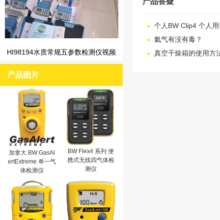
产品答疑
个人BW Clip4 
氦气有没有毒？
HI98194水质常规五参数检测仪视频
真空干燥箱的使用方
产品图片
BW Flex4 系列 便
加拿大 BW GasAl
携式无线四气体检
ertExtreme 单一气
测仪
体检测仪