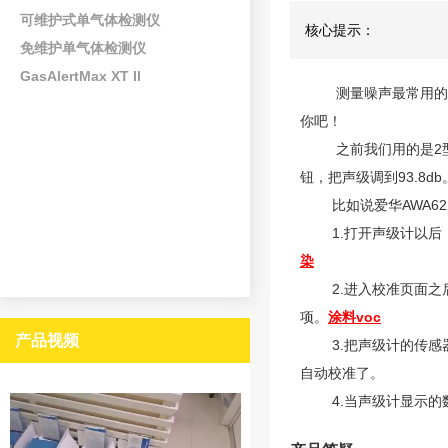
可维护式单气体检测仪
核心提示：
免维护单气体检测仪
GasAlertMax XT II
测量噪声最常用的就是
你吧！
之前我们用的是2型的
钮，把声级调到93.8
比如说爱华AWA62
1.打开声级计以后，
染
2.进入校准页面之后
项。
涂料voc
产品视频
3.把声级计的传感器
自动校准了。
4.当声级计显示的数据