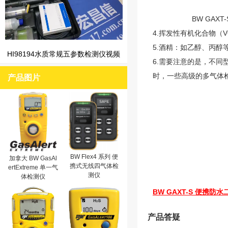
BW GAX
4.挥发性有机化合物（
5.酒精：如乙醇、丙醇
HI98194水质常规五参数检测仪视频
6.需要注意的是，不
时，一些高级的多气体
产品图片
BW Flex4 系列 便
加拿大 BW GasAl
携式无线四气体检
ertExtreme 单一气
测仪
体检测仪
BW GAXT-S 便携
产品答疑