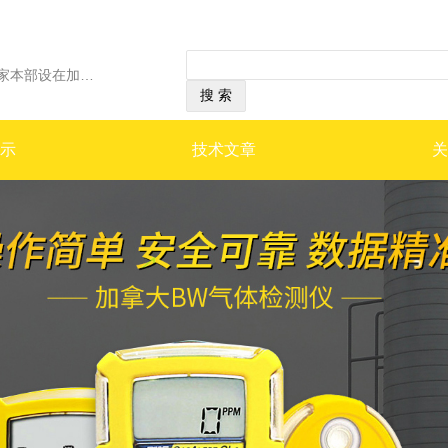
经营范围：加拿大BW公司是一家本部设在加拿大卡尔加里市的跨国集团公司，其服务和分销中心遍布世界六大洲，在美国.英国及加拿大均有制造和销售中心。BW是一家在伦敦证券市场的上市公司，公司产品远销世界五十多个国家，并设立代理机构提供产品的技术支持和售后服务。2006年被Honeywell集团收购，与英国CITY传感器公司，共同作为霍尼韦尔集团的安全检测仪器Safety部门的主要企业。 BW公司专业从事便携式气体检测仪和固定式气体检测系统的生产和销售，其便携式气体检测仪以专业化的设计、高质量、体积小巧美观、高性价比以及良好的服务在工业安全气体检测行业为大家所称道。 加拿大BW气体检测仪作为国际一线品牌产品，不仅具有优异的产品质量和性能，同时与其他国际品牌相比，极具价格竞争优势。在冶金、石油化工、市政、造纸、消防等领域，具有广阔的市场前景。
示
技术文章
关