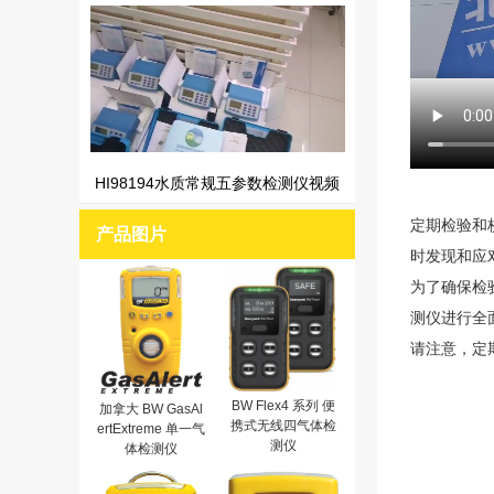
HI98194水质常规五参数检测仪视频
定期检验和
产品图片
时发现和应
为了确保检
测仪进行全
请注意，定
BW Flex4 系列 便
加拿大 BW GasAl
携式无线四气体检
ertExtreme 单一气
测仪
体检测仪