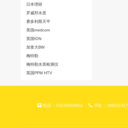
日本理研
罗威邦水质
赛多利斯天平
美国medcom
英国ION
加拿大BW
梅特勒
梅特勒水质检测仪
英国PPM HTV


电话 ：010-84459554
手机 ：189011917