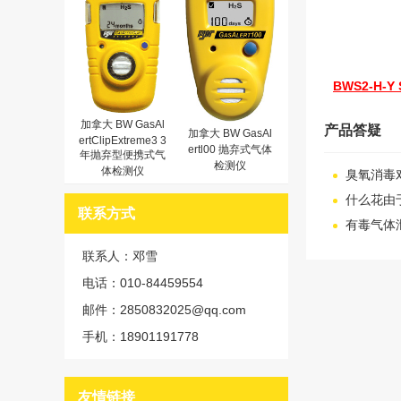
BWS2-H-
加拿大 BW GasAl
产品答疑
加拿大 BW GasAl
ertClipExtreme3 3
ertl00 抛弃式气体
年抛弃型便携式气
检测仪
体检测仪
臭氧消毒
什么花由
联系方式
有毒气体
联系人：邓雪
电话：010-84459554
邮件：2850832025@qq.com
手机：18901191778
友情链接