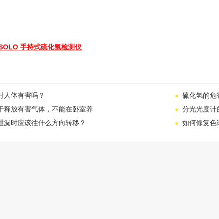
Y SOLO 手持式硫化氢检测仪
对人体有害吗？
硫化氢的危
于释放有害气体，不能在卧室养
分光光度计
泄漏时应该往什么方向转移？
如何修复色