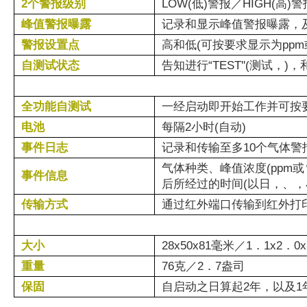
2个警报级别
LOW(低)警报／HIGH(高)警
峰值警报曝露
记录和显示峰值警报曝露，及
警报设置点
高和低(可按要求显示为ppm
自测试状态
告知进行“TEST''(测试，)
全功能自测试
一经启动即开始工作并可按
电池
每隔2小时(自动)
事件日志
记录和传输至多10个气体警
气体种类、峰值浓度(ppm
事件信息
后所经过的时间(以日，、
传输方式
通过红外端口传输到红外打
大小
28x50x81毫米／1．1x2．0
重量
76克／2．7盎司
保固
自启动之日算起2年，以及1