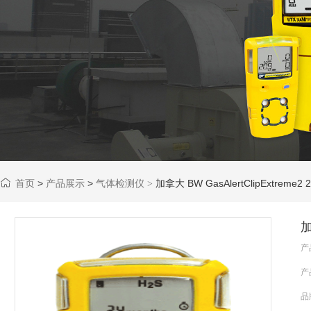
首页
>
产品展示
>
气体检测仪
加拿大 BW GasAlertClipExtre
>
加
产
产
品