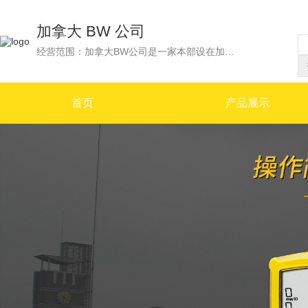
加拿大 BW 公司
经营范围：加拿大BW公司是一家本部设在加拿大卡尔加里市的跨国集团公司，其服务和分销中心遍布世界六大洲，在美国.英国及加拿大均有制造和销售中心。BW是一家在伦敦证券市场的上市公司，公司产品远销世界五十多个国家，并设立代理机构提供产品的技术支持和售后服务。2006年被Honeywell集团收购，与英国CITY传感器公司，共同作为霍尼韦尔集团的安全检测仪器Safety部门的主要企业。 BW公司专业从事便携式气体检测仪和固定式气体检测系统的生产和销售，其便携式气体检测仪以专业化的设计、高质量、体积小巧美观、高性价比以及良好的服务在工业安全气体检测行业为大家所称道。 加拿大BW气体检测仪作为国际一线品牌产品，不仅具有优异的产品质量和性能，同时与其他国际品牌相比，极具价格竞争优势。在冶金、石油化工、市政、造纸、消防等领域，具有广阔的市场前景。
首页
产品展示